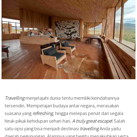
Travelling
menjelajahi dunia tentu memiliki keindahannya
tersendiri. Mempelajari budaya antar negara, merasakan
suasana yang
refreshing
, hingga melepas penat dari segala
hiruk-pikuk kehidupan sehari-hari.
A truly great escape
! Salah
satu opsi yang bisa menjadi destinasi
travelling
Anda yaitu
daerah pegunungan. Alamnya yang begitu menakjubkan serta