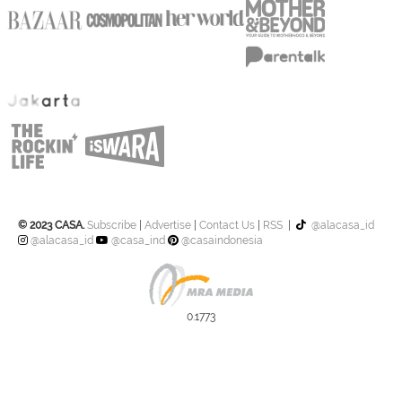
© 2023 CASA.
Subscribe
|
Advertise
|
Contact Us
|
RSS
|
@alacasa_id
@alacasa_id
@casa_ind
@casaindonesia
0.1773