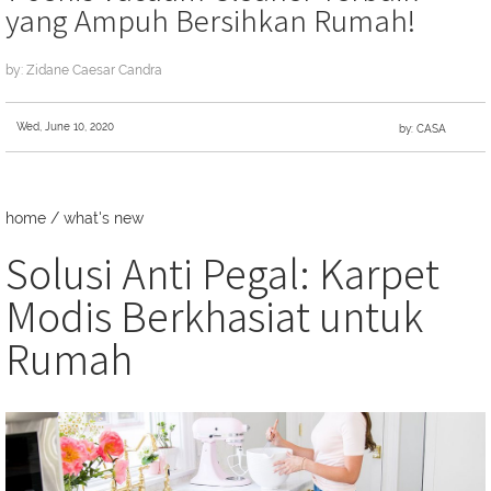
yang Ampuh Bersihkan Rumah!
by: Zidane Caesar Candra
Wed, June 10, 2020
by: CASA
home
/
what's new
Solusi Anti Pegal: Karpet
Modis Berkhasiat untuk
Rumah