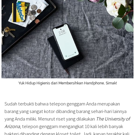
Yuk Hidup Higienis dari Membersihkan Handphone, Simak!
Sudah terbukti bahwa telepon genggam Anda merupakan
barang yang sangat kotor dibanding barang sehari-hari lainnya
yang Anda miliki. Menurut riset yang dilakukan
The University of
Arizona
, telepon genggam mengangkat 10 kali lebih banyak
bakteri dibanding dengan kloset toilet. Jadi, kapan terakhir kali