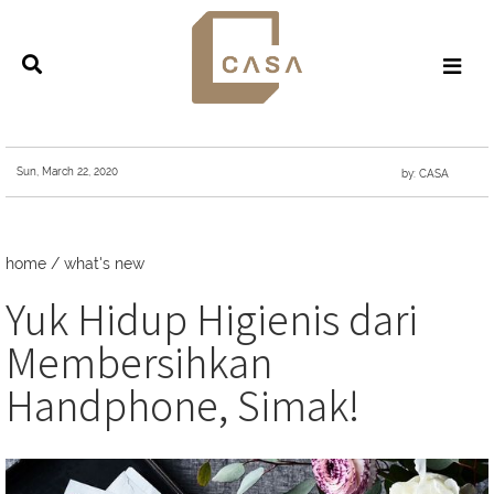
Sun, March 22, 2020
by: CASA
home
/
what's new
Yuk Hidup Higienis dari
Membersihkan
Handphone, Simak!