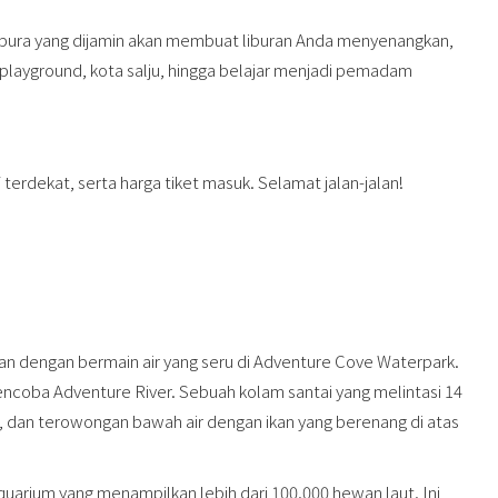
ngapura yang dijamin akan membuat liburan Anda menyenangkan,
 playground, kota salju, hingga belajar menjadi pemadam
dekat, serta harga tiket masuk. Selamat jalan-jalan!
an dengan bermain air yang seru di Adventure Cove Waterpark.
coba Adventure River. Sebuah kolam santai yang melintasi 14
n, dan terowongan bawah air dengan ikan yang berenang di atas
quarium yang menampilkan lebih dari 100.000 hewan laut. Ini