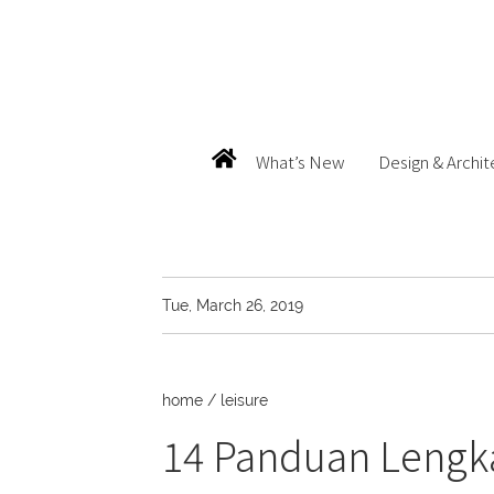
What’s New
Design & Archit
Tue, March 26, 2019
home
/
leisure
14 Panduan Lengka