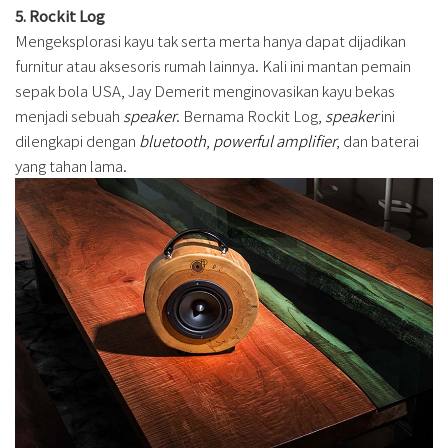
5. Rockit Log
Mengeksplorasi kayu tak serta merta hanya dapat dijadikan
furnitur atau aksesoris rumah lainnya. Kali ini mantan pemain
sepak bola USA, Jay Demerit menginovasikan kayu bekas
menjadi sebuah
speaker
. Bernama Rockit Log,
speaker
ini
dilengkapi dengan
bluetooth
,
powerful amplifier
, dan baterai
yang tahan lama.