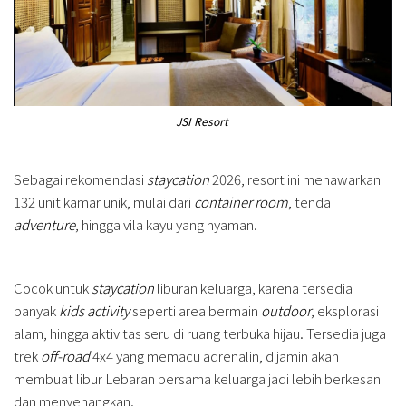
JSI Resort
Sebagai rekomendasi
staycation
2026, resort ini menawarkan
132 unit kamar unik, mulai dari
container room
, tenda
adventure
, hingga vila kayu yang nyaman.
Cocok untuk
staycation
liburan keluarga, karena tersedia
banyak
kids activity
seperti area bermain
outdoor
, eksplorasi
alam, hingga aktivitas seru di ruang terbuka hijau. Tersedia juga
trek
off-road
4x4 yang memacu adrenalin, dijamin akan
membuat libur Lebaran bersama keluarga jadi lebih berkesan
dan menyenangkan.