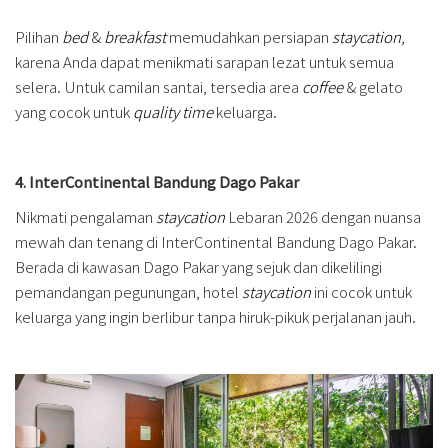
Pilihan
bed
&
breakfast
memudahkan persiapan
staycation
,
karena Anda dapat menikmati sarapan lezat untuk semua
selera. Untuk camilan santai, tersedia area
coffee
& gelato
yang cocok untuk
quality time
keluarga.
4. InterContinental Bandung Dago Pakar
Nikmati pengalaman
staycation
Lebaran 2026 dengan nuansa
mewah dan tenang di InterContinental Bandung Dago Pakar.
Berada di kawasan Dago Pakar yang sejuk dan dikelilingi
pemandangan pegunungan, hotel
staycation
ini cocok untuk
keluarga yang ingin berlibur tanpa hiruk-pikuk perjalanan jauh.