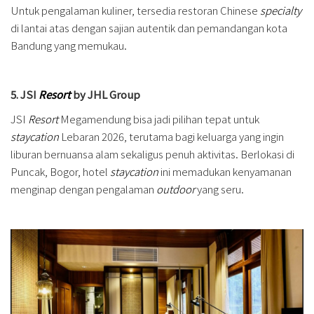
Untuk pengalaman kuliner, tersedia restoran Chinese
specialty
di lantai atas dengan sajian autentik dan pemandangan kota
Bandung yang memukau.
5. JSI
Resort
by JHL Group
JSI
Resort
Megamendung bisa jadi pilihan tepat untuk
staycation
Lebaran 2026, terutama bagi keluarga yang ingin
liburan bernuansa alam sekaligus penuh aktivitas. Berlokasi di
Puncak, Bogor, hotel
staycation
ini memadukan kenyamanan
menginap dengan pengalaman
outdoor
yang seru.