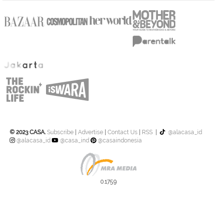
© 2023 CASA.
Subscribe
|
Advertise
|
Contact Us
|
RSS
|
@alacasa_id
@alacasa_id
@casa_ind
@casaindonesia
0.1759