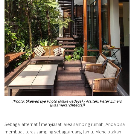
(Photo: Skewed Eye Photo (@skewedeye) / Arsitek: Peter Eimers
(@aamerarchitects))
Sebagai alternatif menyiasati area samping rumah, Anda bisa
membuat teras samping sebagai ruang tamu. Menciptakan