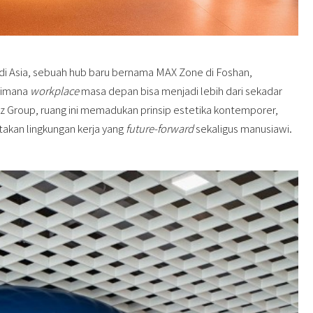
di Asia, sebuah hub baru bernama
MAX Zone
di
Foshan,
aimana
workplace
masa depan bisa menjadi lebih dari sekadar
tz Group
, ruang ini memadukan prinsip estetika kontemporer,
iptakan lingkungan kerja yang
future-forward
sekaligus manusiawi.