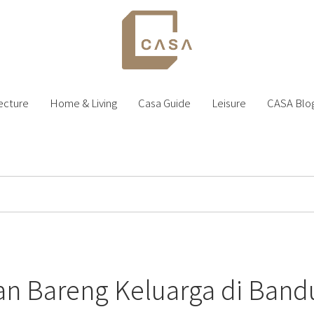
ecture
Home & Living
Casa Guide
Leisure
CASA Blo
ran Bareng Keluarga di Band