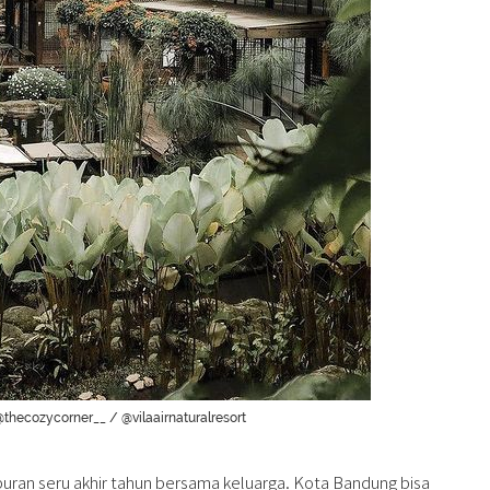
thecozycorner__ / @vilaairnaturalresort
buran seru akhir tahun bersama keluarga. Kota Bandung bisa