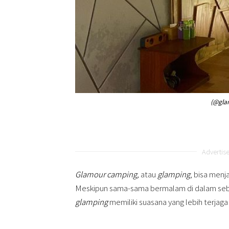
(@gla
Advertis
Glamour camping,
atau
glamping
, bisa menj
Meskipun sama-sama bermalam di dalam seb
glamping
memiliki suasana yang lebih terja