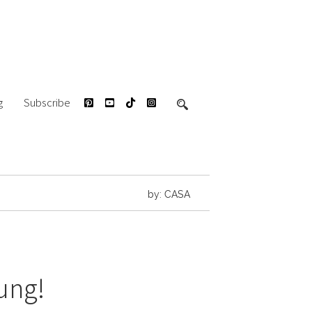
g
Subscribe
by: CASA
ung!