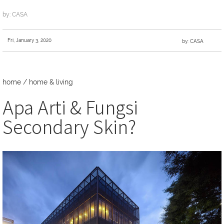
by: CASA
Fri, January 3, 2020
by: CASA
home
/
home & living
Apa Arti & Fungsi
Secondary Skin?