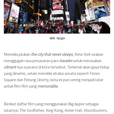
dok. nycgo
Memiliki julukan
the city that never sleeps
, New York seakan
menggugah rasa penasaran para
traveler
untuk merasakan
vibrant
-nya suasana di kota tersebut. Terkenal akan gaya hidup
yang dinamis, selain memiliki atraksi wisata seperti Times
Square dan Patung Liberty, kota ini pun sering menjadi latar
untuk film-film yang
memorable
.
Berikut daftar film yang menggunakan Big Apple sebagai
latarnya; The Godfather, King Kong, Annie Hall, Ghostbusters,