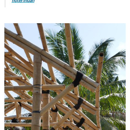
hotel indah