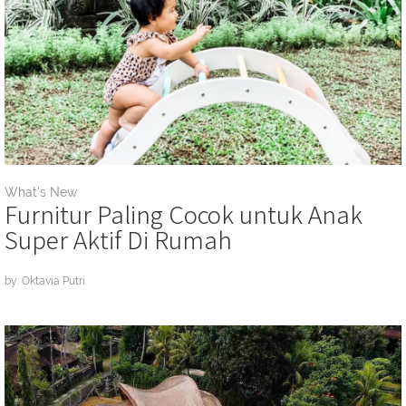
What's New
Furnitur Paling Cocok untuk Anak
Super Aktif Di Rumah
by: Oktavia Putri