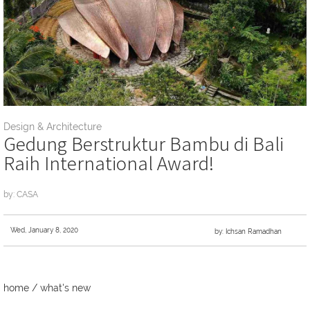
Design & Architecture
Gedung Berstruktur Bambu di Bali
Raih International Award!
by: CASA
Wed, January 8, 2020
by: Ichsan Ramadhan
home
/
what's new