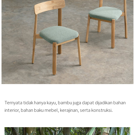
Ternyata tidak hanya kayu, bambu juga dapat dijadikan bahan
interior, bahan baku mebel, kerajinan, serta konstruksi.