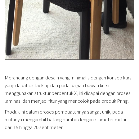
Merancang dengan desain yang minimalis dengan konsep kursi
yang dapat distacking dan pada bagian bawah kursi
menggunakan struktur berbentuk X, ini dicapai dengan proses
laminasi dan menjadi fitur yang mencolok pada produk Pring.
Produk ini dalam proses pembuatannya sangat unik, pada
mulanya mengambil batang bambu dengan diameter mulai
dari 15 hingga 20 sentimeter.