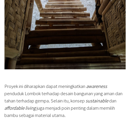
Proyek ini diharapkan dapat meningkatkan
awareness
penduduk Lombok terhadap desain bangunan yang aman dan
tahan terhadap gempa. Selain itu, konsep
sustainable
dan
affordable
living
juga menjadi poin penting dalam memilih
bambu sebagai material utama.