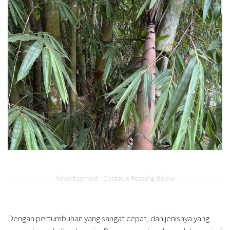
Advertisement - Continue Reading Below
Dengan pertumbuhan yang sangat cepat, dan jenisnya yang