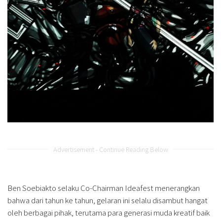
Advertisement - Continue Reading Below
Ben Soebiakto selaku Co-Chairman Ideafest menerangkan
bahwa dari tahun ke tahun, gelaran ini selalu disambut hangat
oleh berbagai pihak, terutama para generasi muda kreatif baik