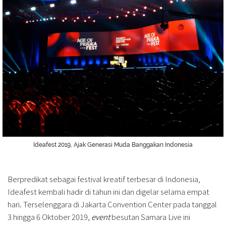
Ideafest 2019, Ajak Generasi Muda Banggakan Indonesia
Berpredikat sebagai festival kreatif terbesar di Indonesia,
Ideafest kembali hadir di tahun ini dan digelar selama empat
hari. Terselenggara di Jakarta Convention Center pada tanggal
3 hingga 6 Oktober 2019,
event
besutan Samara Live ini