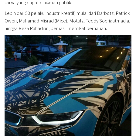
karya yang dapat dinikmati publik.
Lebih dari 50 pelaku industri kreatif; mulai dari Darbotz, Patrick
Owen, Muhamad Misrad (Mice), Motulz, Teddy Soeriaatmadja,
hingga Reza Rahadian, berhasil memikat perhatian.