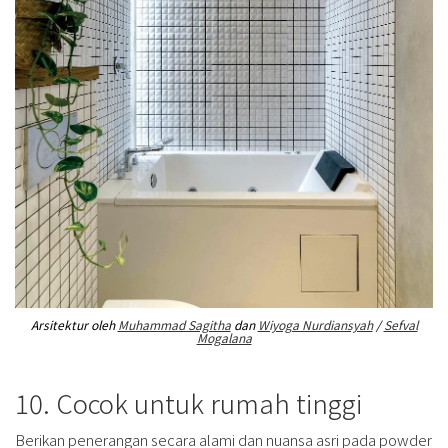
Arsitektur oleh
Muhammad Sagitha
dan
Wiyoga Nurdiansyah
/
Sefval
Mogalana
10. Cocok untuk rumah tinggi
Berikan penerangan secara alami dan nuansa asri pada powder