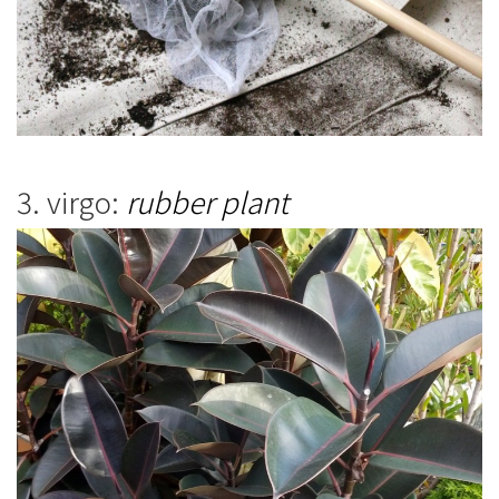
3. virgo:
rubber plant