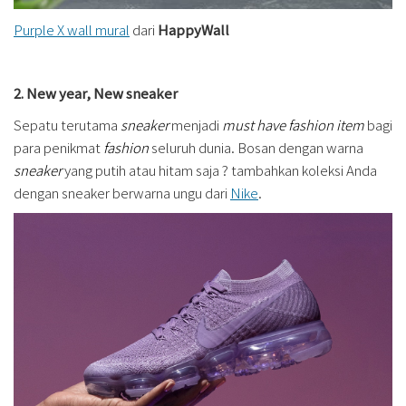
Purple X wall mural
dari
HappyWall
2. New year, New sneaker
Sepatu terutama
sneaker
menjadi
must have fashion item
bagi
para penikmat
fashion
seluruh dunia. Bosan dengan warna
sneaker
yang putih atau hitam saja ? tambahkan koleksi Anda
dengan sneaker berwarna ungu dari
Nike
.