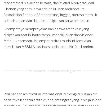
Mohammed Makki dari Kuwait, dan Michel Moukarzel dari
Libanon yang semuanya adalah lulusan Architectural
Association School of Architecture, Inggris, merasa memiliki
sebuah kesamaan dalam menciptakan karya arsitektur.
Keempatnya memproyekasikan bahwa arsitektur yang
diciptakan saat ini harus tampil menakjubkan dan visioner.
Melalui kesamaan visi, empat arsitek muda ini kemudian
mendirikan MSSM Associates pada tahun 2010 di London.
Advertisement - Continue Reading Below
Perusahaan arsitektural internasional ini mengkhususkan diri
pada teknik desain arsitektur dalam tingkat yang lebih jauh dan
mendalam. Revano kini juga telah memiliki biro arsitek sendiri