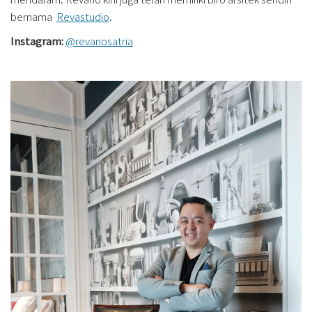
bernama
Revastudio
.
Instagram:
@revanosatria