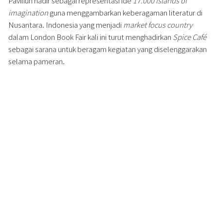
Paviliun hadir sebagai representasi ide
17.000 islands of
imagination
guna menggambarkan keberagaman literatur di
Nusantara. Indonesia yang menjadi
market focus country
dalam London Book Fair kali ini turut menghadirkan
Spice Café
sebagai sarana untuk beragam kegiatan yang diselenggarakan
selama pameran.