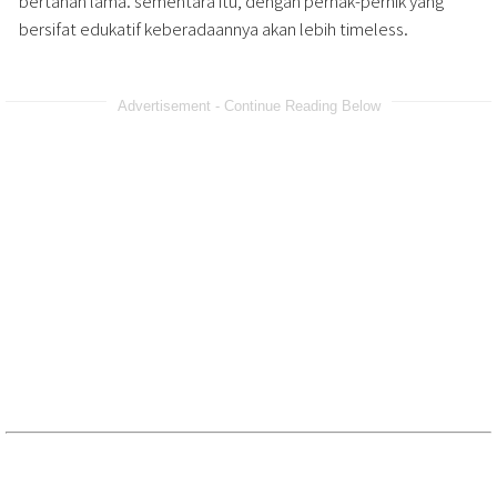
bertahan lama. sementara itu, dengan pernak-pernik yang
bersifat edukatif keberadaannya akan lebih timeless.
Advertisement - Continue Reading Below