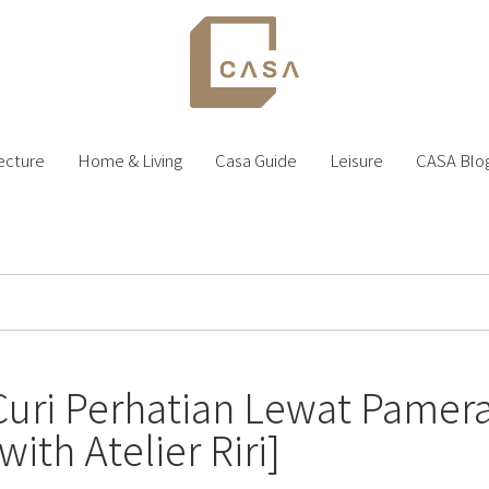
ecture
Home & Living
Casa Guide
Leisure
CASA Blo
Curi Perhatian Lewat Pamera
ith Atelier Riri]