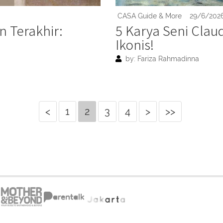
CASA Guide & More
29/6/202
 Terakhir:
5 Karya Seni Clau
Ikonis!
by: Fariza Rahmadinna
<
1
2
3
4
>
>>