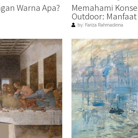
ngan Warna Apa?
Memahami Konsep 
Outdoor: Manfaat 
by: Fariza Rahmadinna