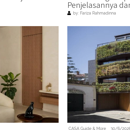
Penjelasannya dan
by: Fariza Rahmadinna
CASA Guide & More
30/6/202