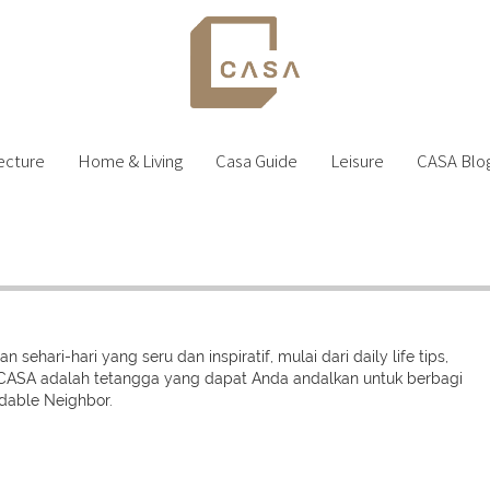
ecture
Home & Living
Casa Guide
Leisure
CASA Blo
hari-hari yang seru dan inspiratif, mulai dari daily life tips,
AlaCASA adalah tetangga yang dapat Anda andalkan untuk berbagi
dable Neighbor.