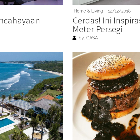
Home & Living
12/12/2018
Pencahayaan
Cerdas! Ini Inspir
Meter Persegi
by: CASA