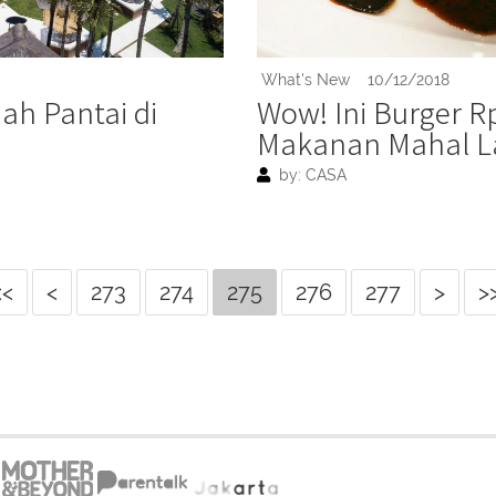
What's New
10/12/2018
ah Pantai di
Wow! Ini Burger R
Makanan Mahal L
by: CASA
<<
<
273
274
275
276
277
>
>