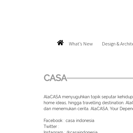
What’s New
Design & Archit
CASA
AlaCASA menyuguhkan topik seputar kehidupan se
home ideas, hingga travelling destination. 
dan menemukan cerita. AlaCASA, Your Depen
Facebook : casa indonesia
Twitter :
Instagram : @casaindonesia