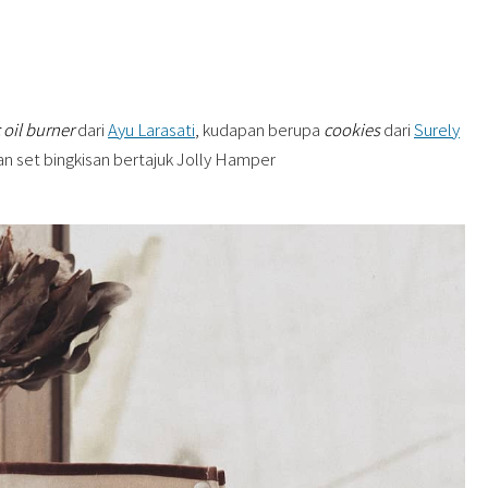
 oil burner
dari
Ayu Larasati
, kudapan berupa
cookies
dari
Surely
an set bingkisan bertajuk Jolly Hamper