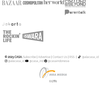
© 2023 CASA.
Subscribe
|
Advertise
|
Contact Us
|
RSS
|
@alacasa_id
@alacasa_id
@casa_ind
@casaindonesia
0.1781