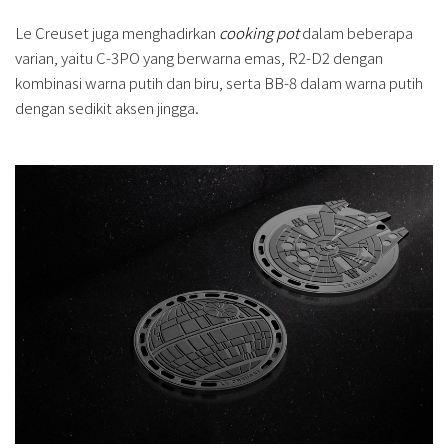
Le Creuset juga menghadirkan
cooking pot
dalam beberapa
varian, yaitu C-3PO yang berwarna emas, R2-D2 dengan
kombinasi warna putih dan biru, serta BB-8 dalam warna putih
dengan sedikit aksen jingga.