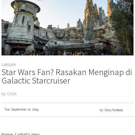
Leisure
Star Wars Fan? Rasakan Menginap di
Galactic Starcruiser
by: CASA
Tue, September 10, 2019
by: Desy Rufaida
home
/
what's new