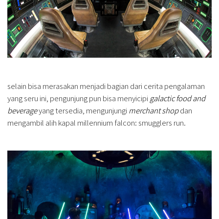
selain bisa merasakan menjadi bagian dari cerita pengalaman
yang seru ini, pengunjung pun bisa menyicipi
galactic food and
beverage
yang tersedia, mengunjungi
merchant shop
dan
mengambil alih kapal millennium falcon: smugglers run.